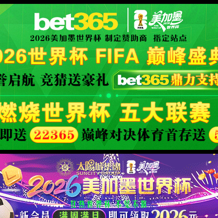
检验项目
服务与质量
人才招聘
联系我们