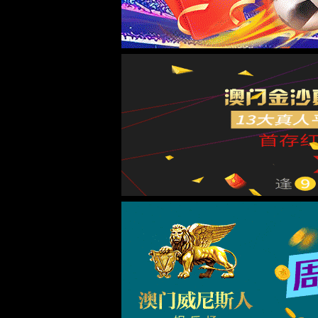
太阳集团官方网站
ABOUT US
企业简介
司）
发展历程
体，
企业文化
病理
形成
资质荣誉
学检
构，