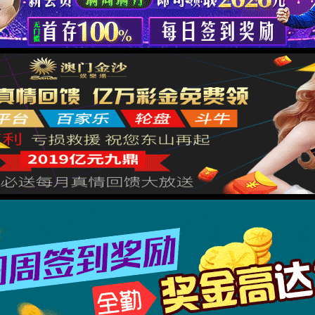
太阳集团tyc9728实验室（原齐鲁医学检验）是由上海复星健康科技（集团）有限公
和山东高速城乡发展集团有限公司联合参股的第三方医学检验机构。机构集临床检验
致力于为广大医疗机构及患者提供更加准确的检验诊断服务。
太阳集团tyc9728实验室运营面积11660平方米
，设有临床体液、血液、生物化学、免
、分子病理、病理会诊、超微病理等十余个实验室。各实验室根据行业的前沿发展和
了能满足不同人群、不同疾病的检验项目体系。
目前，太阳集团tyc9728检验所在全省
17地市形成了较为完善的服务网络，市场业务
验服务。现已有合作单位2000余家，涵盖了三级医院、二级医院、一级医院、民营
满足了不同医疗单位的多样化需求，为山东及周边地区医疗卫生事业的发展，起到了