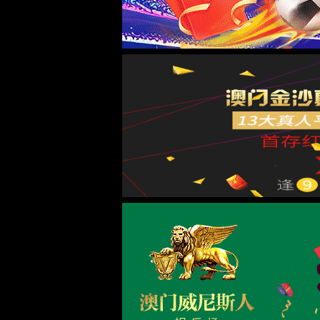
新闻资讯
NEWS
公司新闻
行业新闻
媒体报道
企业刊物