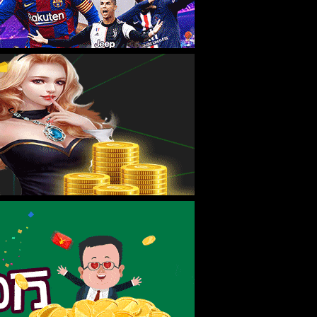
你的当前位置：
首页
>
新闻资讯
>
行业新闻