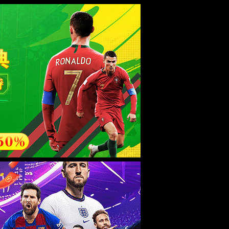
廉政举报
OA入口