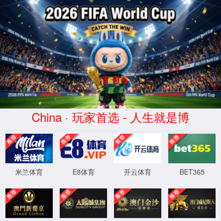
CHINA·太阳集团tyc9728-品牌官网
首 页
太阳集团官方网
新闻资讯
服务
检验项目
站