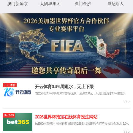
人才招聘
RECRUITMENT
招聘职位
员工风采
太阳集团官方网站
|
新闻资讯
|
检验项目
|
服务与质量
|
人才招聘
|
联系我们
|
廉政举
版权所有：CHINA·太阳集团tyc9728-品牌官网 备案号：
鲁ICP备10200587号