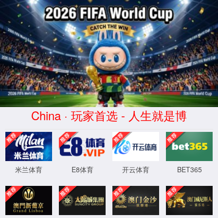
CHINA·太阳集团tyc9728-品牌官网
首 页
太阳集团官方网
检验项目
服务
新闻资讯
站