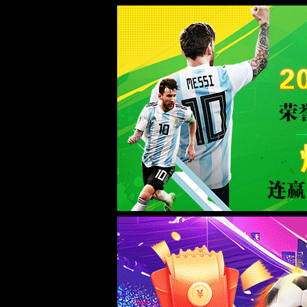
CHINA·太阳集团tyc9728-品牌官网
首 页
太阳集团官方网
新闻资讯
站