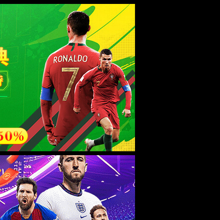
廉政举报
OA入口