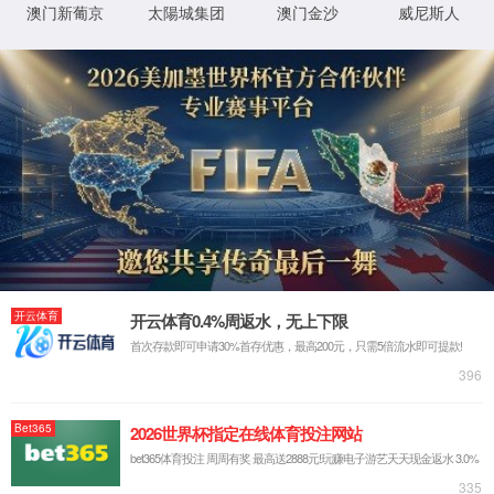
服务与质量
SERVICE AND QUALITY
首席病理专家
专家团队
首席检验专家
仪器设备
质量控制
服务网络