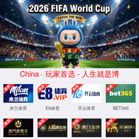
CHINA·太阳集团tyc9728-品牌官网
首 页
太阳集团官方网
新闻资讯
检验项目
服务
站