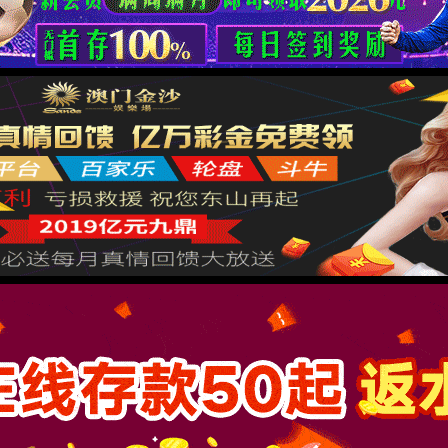
你的当前位置：
首页
>
服务
首席病理专家
病理诊断专家
肾脏病理诊
首席检验专家
检验专家顾问
细胞检验