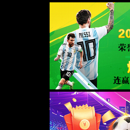
CHINA·太阳集团tyc9728-品牌官网
首 页
太阳集团官方网
新闻资讯
站