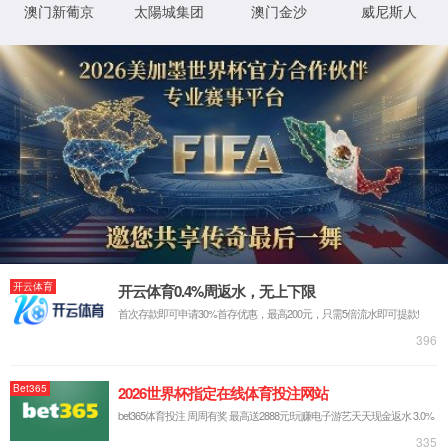
当前位置：
首页
>
检验项目
>
特色检查
病理诊断
临床检验
特色检查
荧光